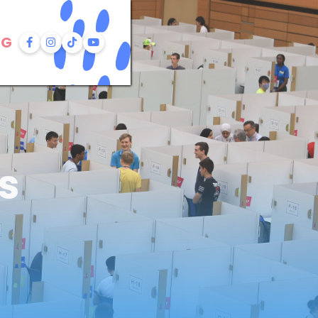
NG




s