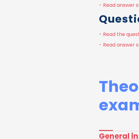
- Read answer sh
Questi
- Read the quest
- Read answer s
Theo
exam
General in