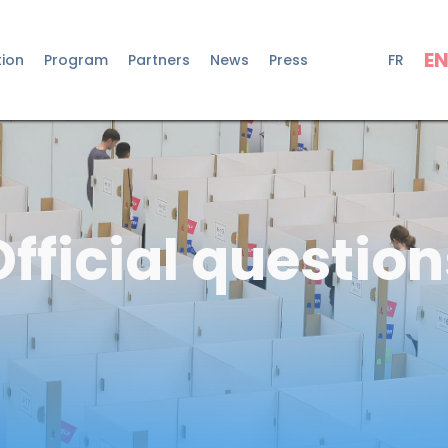
E
tion
Program
Partners
News
Press
FR
Official question