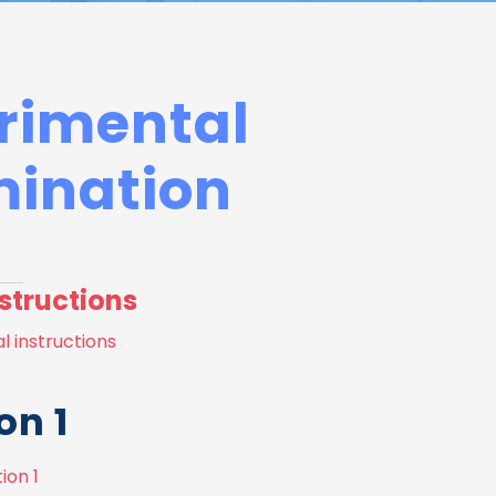
rimental
ination
structions
l instructions
on 1
ion 1