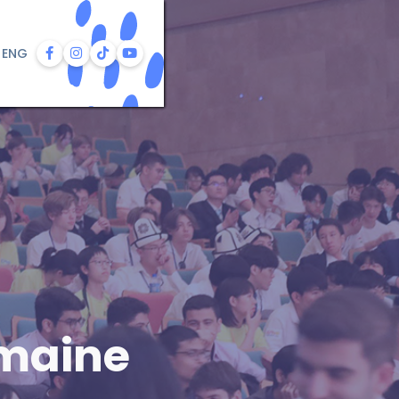
ENG




emaine